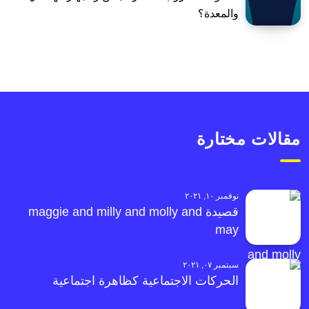
والمعدة؟
مقالات مختارة
نوفمبر ١٠, ٢٠٢١
قصيدة maggie and milly and molly and
may
سبتمبر ٠٧, ٢٠٢١
الحركات الاجتماعية كظاهرة اجتماعية