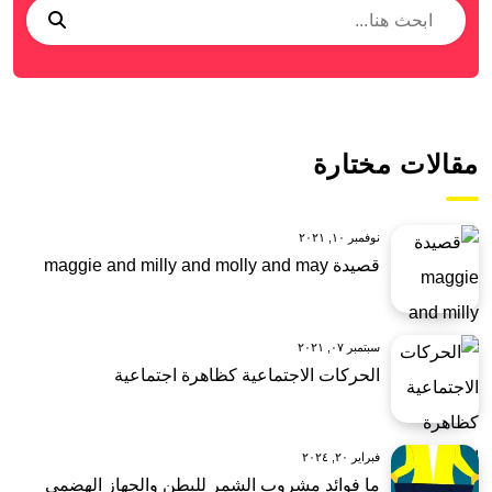
مقالات مختارة
نوفمبر ١٠, ٢٠٢١
قصيدة maggie and milly and molly and may
سبتمبر ٠٧, ٢٠٢١
الحركات الاجتماعية كظاهرة اجتماعية
فبراير ٢٠, ٢٠٢٤
ما فوائد مشروب الشمر للبطن والجهاز الهضمي