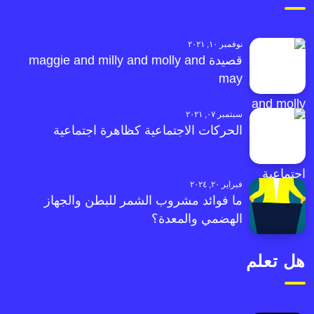
نوفمبر ١٠, ٢٠٢١
قصيدة maggie and milly and molly and
may
سبتمبر ٠٧, ٢٠٢١
الحركات الاجتماعية كظاهرة اجتماعية
فبراير ٢٠, ٢٠٢٤
ما فوائد مشروب الشمر للبطن والجهاز
الهضمي والمعدة؟
هل تعلم