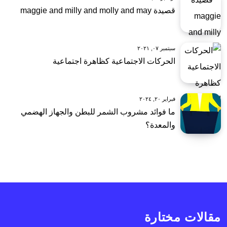
قصيدة maggie and milly and molly and may
سبتمبر ٠٧, ٢٠٢١
الحركات الاجتماعية كظاهرة اجتماعية
فبراير ٢٠, ٢٠٢٤
ما فوائد مشروب الشمر للبطن والجهاز الهضمي
والمعدة؟
مقالات مختارة