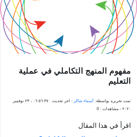
مفهوم المنهج التكاملي في عملية
التعليم
تمت تحريره بواسطة:
أسماء شاكر
- اخر تحديث :
٠٦:٥٦:٣٧ ، ٢٣ نوفمبر
٢٠٢٠
- مشاهدات :
0
اقرأ في هذا المقال