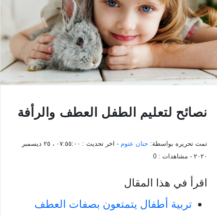
نصائح لتعليم الطفل العطف والرأفة
تمت تحريره بواسطة:
حنان عتوم
- اخر تحديث :
٠٧:٥٥:٠٠ ، ٢٥ ديسمبر
٢٠٢٠
- مشاهدات :
0
اقرأ في هذا المقال
تربية أطفال يتمتعون بصفات العطف