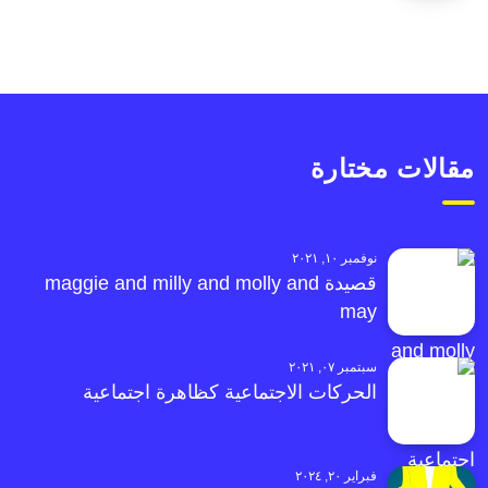
مقالات مختارة
نوفمبر ١٠, ٢٠٢١
قصيدة maggie and milly and molly and
may
سبتمبر ٠٧, ٢٠٢١
الحركات الاجتماعية كظاهرة اجتماعية
فبراير ٢٠, ٢٠٢٤