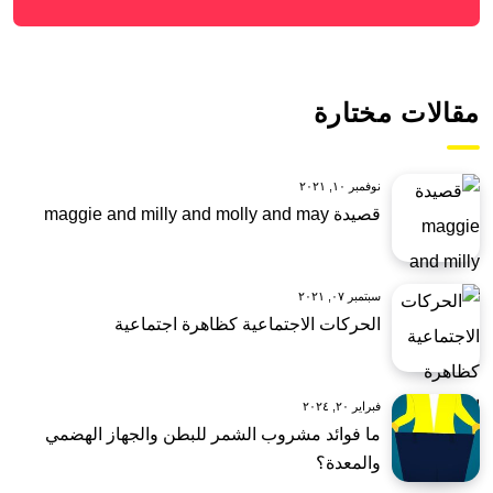
مقالات مختارة
نوفمبر ١٠, ٢٠٢١
قصيدة maggie and milly and molly and may
سبتمبر ٠٧, ٢٠٢١
الحركات الاجتماعية كظاهرة اجتماعية
فبراير ٢٠, ٢٠٢٤
ما فوائد مشروب الشمر للبطن والجهاز الهضمي
والمعدة؟