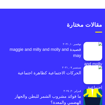
مقالات مختارة
نوفمبر ١٠, ٢٠٢١
قصيدة maggie and milly and molly and
may
سبتمبر ٠٧, ٢٠٢١
الحركات الاجتماعية كظاهرة اجتماعية
فبراير ٢٠, ٢٠٢٤
ما فوائد مشروب الشمر للبطن والجهاز
الهضمي والمعدة؟