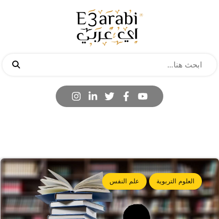
العلوم التربوية
علم النفس