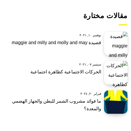
مقالات مختارة
نوفمبر ١٠, ٢٠٢١
قصيدة maggie and milly and molly and may
سبتمبر ٠٧, ٢٠٢١
الحركات الاجتماعية كظاهرة اجتماعية
فبراير ٢٠, ٢٠٢٤
ما فوائد مشروب الشمر للبطن والجهاز الهضمي
والمعدة؟