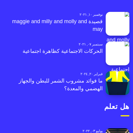
نوفمبر ١٠, ٢٠٢١
قصيدة maggie and milly and molly and
may
سبتمبر ٠٧, ٢٠٢١
الحركات الاجتماعية كظاهرة اجتماعية
فبراير ٢٠, ٢٠٢٤
ما فوائد مشروب الشمر للبطن والجهاز
الهضمي والمعدة؟
هل تعلم
يوليو ٠٣, ٢٠٢٢