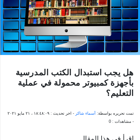
هل يجب استبدال الكتب المدرسية
بأجهزة كمبيوتر محمولة في عملية
التعليم؟
تمت تحريره بواسطة:
أسماء شاكر
- اخر تحديث :
١٨:٤٨:٠٩ ، ٢١ مايو ٢٠٢١
- مشاهدات :
0
اقرأ في هذا المقال