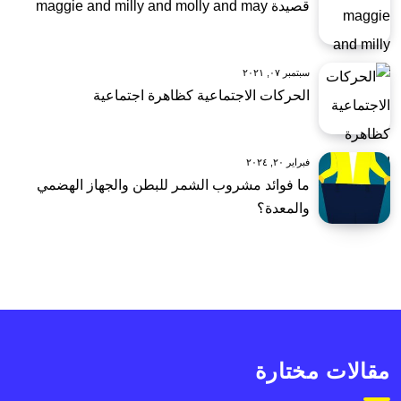
قصيدة maggie and milly and molly and may
سبتمبر ٠٧, ٢٠٢١
الحركات الاجتماعية كظاهرة اجتماعية
فبراير ٢٠, ٢٠٢٤
ما فوائد مشروب الشمر للبطن والجهاز الهضمي
والمعدة؟
مقالات مختارة