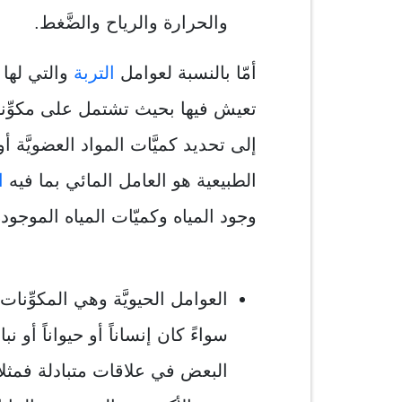
والحرارة والرياح والضَّغط.
أمّا بالنسبة لعوامل
التربة
والتي لها 
تعيش فيها بحيث تشتمل على مكوِّنا
إلى تحديد كميَّات المواد العضويَّة 
الطبيعية هو العامل المائي بما فيه
ال
وجود المياه وكميّات المياه الموجود
العوامل الحيويَّة وهي المكوِّنات ا
سواءً كان إنساناً أو حيواناً أو ن
البعض في علاقات متبادلة فمثلا