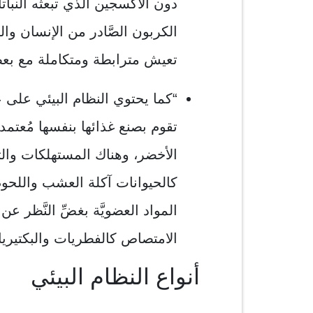
دون الأكسجين الذي تبعثه النبات
الكربون الصَّادر من الإنسان وا
تعيش مترابطة ومتكاملة مع بعضه
“كما يحتوي النظام البيئي على ع
تقوم بصنع غذائها بنفسها مُعتمدة
الأخضر، وهناك المستهلكات وال
كالحيوانات آكلة العشب واللحوم
المواد العضويَّة بغضِّ النَّظر عن
الامتصاص كالفطريات والبكتيريا”
أنواع النظام البيئي