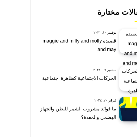
الات مختارة
نوفمبر ١٠, ٢٠٢١
قصيدة maggie and milly and molly
and may
سبتمبر ٠٧, ٢٠٢١
الحركات الاجتماعية كظاهرة اجتماعية
فبراير ٢٠, ٢٠٢٤
ما فوائد مشروب الشمر للبطن والجهاز
الهضمي والمعدة؟