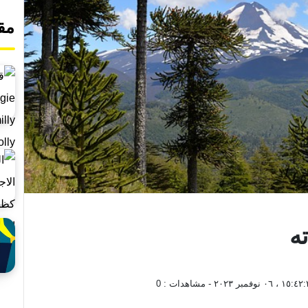
مق
ه
١٥ ، ٠٦ نوفمبر ٢٠٢٣
- مشاهدات :
0