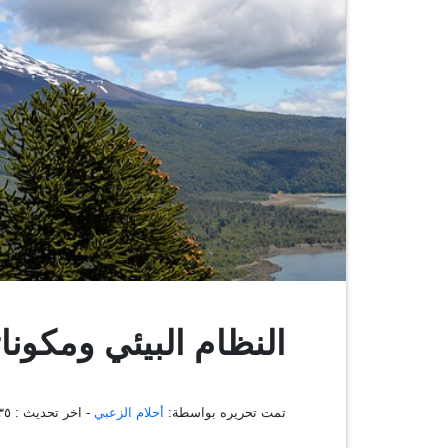
النظام البيئي ومكونات
تمت تحريره بواسطة:
أحلام الزعبي
- اخر تحديث :
:٤٢:٣٥