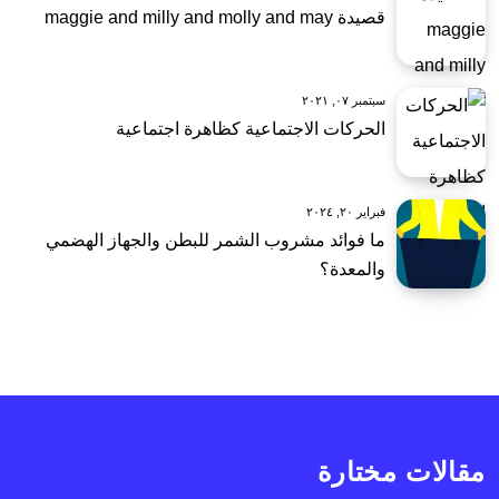
قصيدة maggie and milly and molly and may
سبتمبر ٠٧, ٢٠٢١
الحركات الاجتماعية كظاهرة اجتماعية
فبراير ٢٠, ٢٠٢٤
ما فوائد مشروب الشمر للبطن والجهاز الهضمي
والمعدة؟
مقالات مختارة