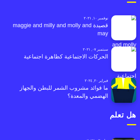
نوفمبر ١٠, ٢٠٢١
قصيدة maggie and milly and molly and
may
سبتمبر ٠٧, ٢٠٢١
الحركات الاجتماعية كظاهرة اجتماعية
فبراير ٢٠, ٢٠٢٤
ما فوائد مشروب الشمر للبطن والجهاز
الهضمي والمعدة؟
هل تعلم