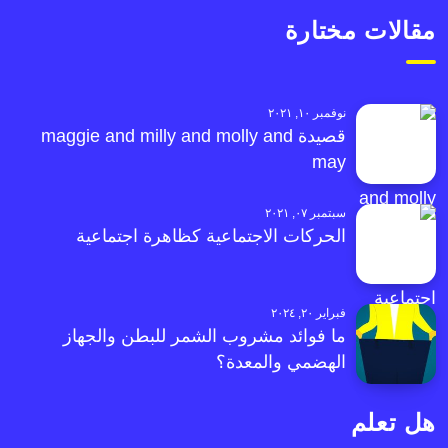
مقالات مختارة
نوفمبر ١٠, ٢٠٢١
قصيدة maggie and milly and molly and
may
سبتمبر ٠٧, ٢٠٢١
الحركات الاجتماعية كظاهرة اجتماعية
فبراير ٢٠, ٢٠٢٤
ما فوائد مشروب الشمر للبطن والجهاز
الهضمي والمعدة؟
هل تعلم