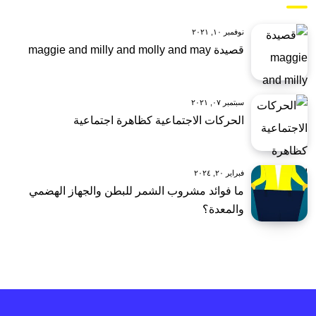
نوفمبر ١٠, ٢٠٢١
قصيدة maggie and milly and molly and may
سبتمبر ٠٧, ٢٠٢١
الحركات الاجتماعية كظاهرة اجتماعية
فبراير ٢٠, ٢٠٢٤
ما فوائد مشروب الشمر للبطن والجهاز الهضمي
والمعدة؟