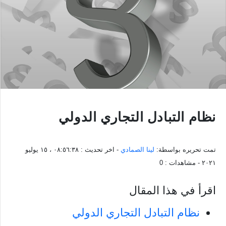
نظام التبادل التجاري الدولي
تمت تحريره بواسطة:
لينا الصمادي
- اخر تحديث :
٠٨:٥٦:٣٨ ، ١٥ يوليو
٢٠٢١
- مشاهدات :
0
اقرأ في هذا المقال
نظام التبادل التجاري الدولي