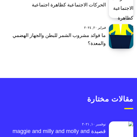
الحركات الاجتماعية كظاهرة اجتماعية
فبراير ٢٠, ٢٠٢٤
ما فوائد مشروب الشمر للبطن والجهاز الهضمي
والمعدة؟
مقالات مختارة
نوفمبر ١٠, ٢٠٢١
قصيدة maggie and milly and molly and