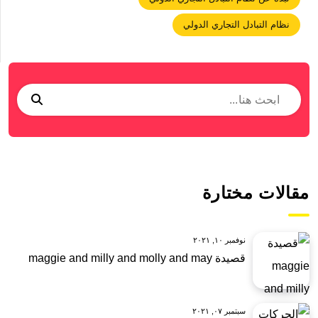
نظام التبادل التجاري الدولي
مقالات مختارة
نوفمبر ١٠, ٢٠٢١
قصيدة maggie and milly and molly and may
سبتمبر ٠٧, ٢٠٢١