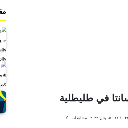
مق
انتا في طليطلية
١٢:١٠: ، ١٥ يناير ٢٠٢٢
- مشاهدات :
0