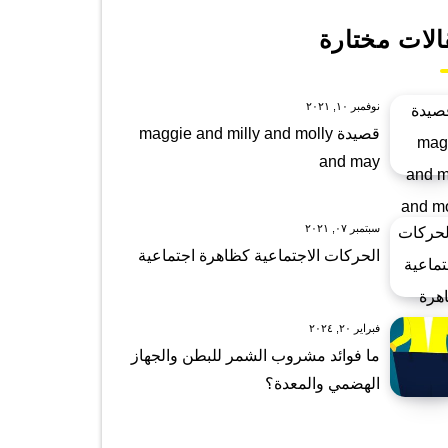
الات مختارة
نوفمبر ١٠, ٢٠٢١
قصيدة maggie and milly and molly
and may
سبتمبر ٠٧, ٢٠٢١
الحركات الاجتماعية كظاهرة اجتماعية
فبراير ٢٠, ٢٠٢٤
ما فوائد مشروب الشمر للبطن والجهاز
الهضمي والمعدة؟