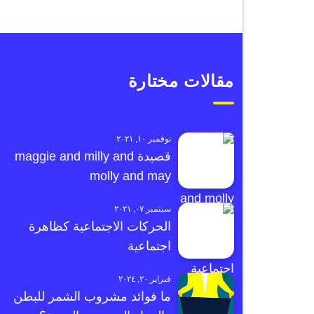
مقالات مختارة
نوفمبر ١٠, ٢٠٢١
قصيدة maggie and milly and
molly and may
سبتمبر ٠٧, ٢٠٢١
الحركات الاجتماعية كظاهرة
اجتماعية
فبراير ٢٠, ٢٠٢٤
ما فوائد مشروب الشمر للبطن