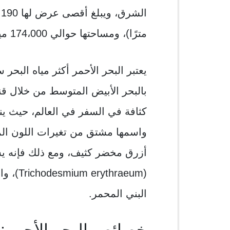
مترًا)، ومساحتها حوالي 174،000 ميل مربع (450،000 كيلومتر مربع).
يعتبر البحر الأحمر أكثر مياه البحر 
بالبحر الأبيض المتوسط ​​من خلال ق
كثافة في السفر في العالم، حيث ينق
واسمها مشتق من تغيرات اللون المل
أزرق مخضر كثيف، ومع ذلك فإنه يس
(hraeum
البني المحمر.