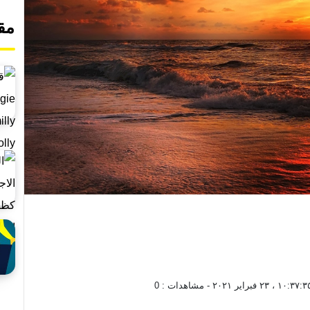
مق
١٠:٣٧: ، ٢٣ فبراير ٢٠٢١
- مشاهدات :
0