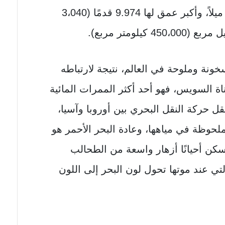
الشرق، ويبلغ أقصى عرض لها 190 ميلاً، وأكبر عمق لها 9.974 قدمًا (3،040
سخونة وملوحة في العالم، نتيجة لارتباطه
ناة السويس، فهو أحد أكثر الممرات المائية
ل حركة النقل البحري بين أوروبا وآسيا،
حوظة في مياهها، وعادة البحر الأحمر هو
كن أحيانًا أزهار واسعة من الطحالب
Trichodesmium eryt)، والتي عند موتها تحول لون البحر إلى اللون