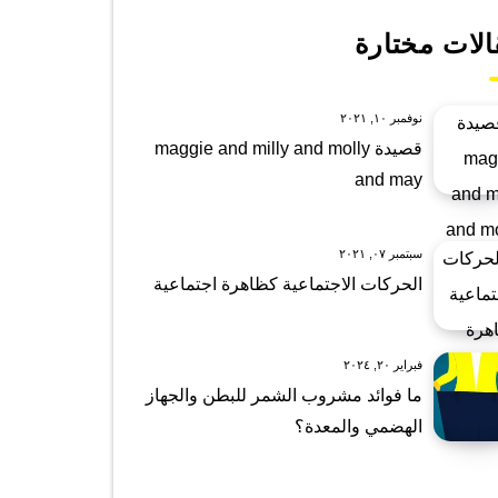
الات مختارة
نوفمبر ١٠, ٢٠٢١
قصيدة maggie and milly and molly
and may
سبتمبر ٠٧, ٢٠٢١
الحركات الاجتماعية كظاهرة اجتماعية
فبراير ٢٠, ٢٠٢٤
ما فوائد مشروب الشمر للبطن والجهاز
الهضمي والمعدة؟