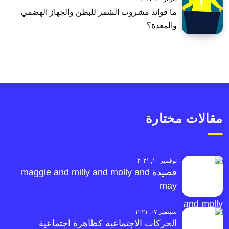
ما فوائد مشروب الشمر للبطن والجهاز الهضمي
والمعدة؟
مقالات مختارة
نوفمبر ١٠, ٢٠٢١
قصيدة maggie and milly and molly and
may
سبتمبر ٠٧, ٢٠٢١
الحركات الاجتماعية كظاهرة اجتماعية