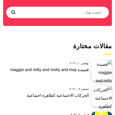
مقالات مختارة
نوفمبر ١٠, ٢٠٢١
قصيدة maggie and milly and molly and may
سبتمبر ٠٧, ٢٠٢١
الحركات الاجتماعية كظاهرة اجتماعية
فبراير ٢٠, ٢٠٢٤