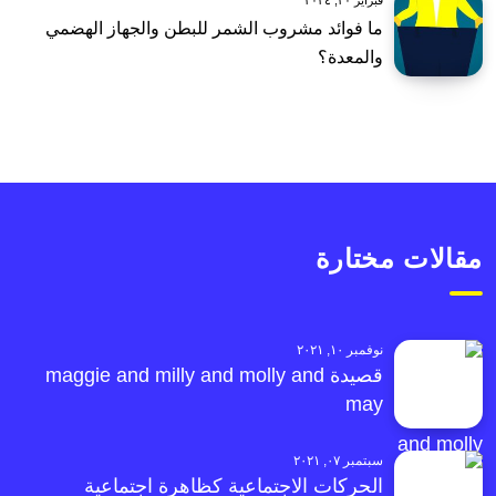
فبراير ٢٠, ٢٠٢٤
ما فوائد مشروب الشمر للبطن والجهاز الهضمي
والمعدة؟
مقالات مختارة
نوفمبر ١٠, ٢٠٢١
قصيدة maggie and milly and molly and
may
سبتمبر ٠٧, ٢٠٢١
الحركات الاجتماعية كظاهرة اجتماعية