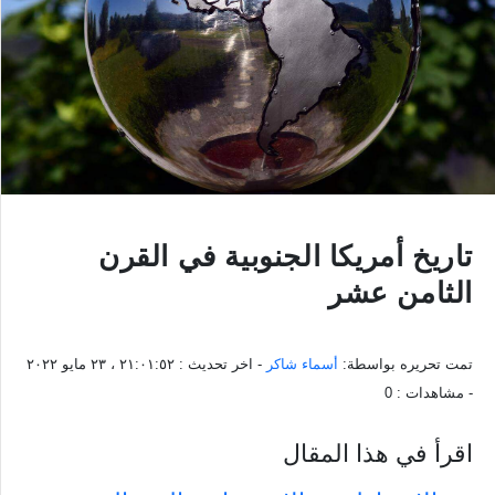
تاريخ أمريكا الجنوبية في القرن
الثامن عشر
تمت تحريره بواسطة:
أسماء شاكر
- اخر تحديث :
٢١:٠١:٥٢ ، ٢٣ مايو ٢٠٢٢
- مشاهدات :
0
اقرأ في هذا المقال