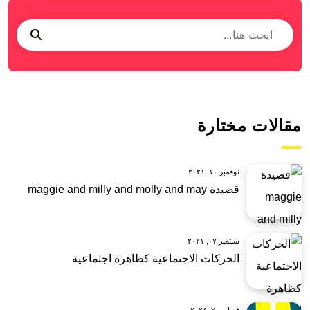
مقالات مختارة
نوفمبر ١٠, ٢٠٢١
قصيدة maggie and milly and molly and may
سبتمبر ٠٧, ٢٠٢١
الحركات الاجتماعية كظاهرة اجتماعية