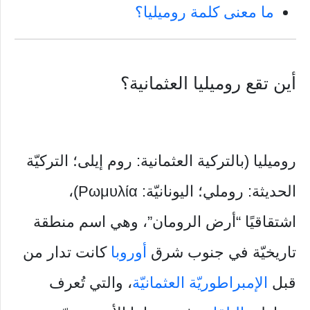
ما معنى كلمة روميليا؟
أين تقع روميليا العثمانية؟
روميليا (بالتركية العثمانية: روم إيلى؛ التركيّة
الحديثة: روملي؛ اليونانيّة: Ρωμυλία)،
اشتقاقيًا “أرض الرومان”، وهي اسم منطقة
تاريخيّة في جنوب شرق
أوروبا
كانت تدار من
قبل
الإمبراطوريّة العثمانيّة
، والتي تُعرف