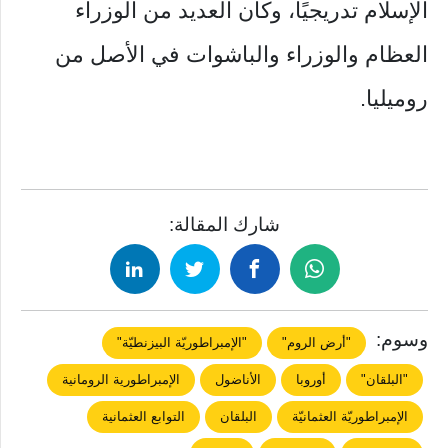
الإسلام تدريجيًا، وكان العديد من الوزراء
العظام والوزراء والباشوات في الأصل من
روميليا.
شارك المقالة:
وسوم:
"أرض الروم"
"الإمبراطوريّة البيزنطيّة"
"البلقان"
أوروبا
الأناضول
الإمبراطورية الرومانية
الإمبراطوريّة العثمانيّة
البلقان
التوابع العثمانية