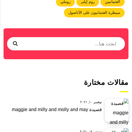
العثمانيين
روم إيلى
روملي
سيطرة العثمانيون على الأناضول
مقالات مختارة
نوفمبر ١٠, ٢٠٢١
قصيدة maggie and milly and molly and may
سبتمبر ٠٧, ٢٠٢١