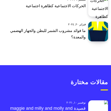
الحركات الاجتماعية كظاهرة اجتماعية
فبراير ٢٠, ٢٠٢٤
ما فوائد مشروب الشمر للبطن والجهاز الهضمي
والمعدة؟
مقالات مختارة
نوفمبر ١٠, ٢٠٢١
قصيدة maggie and milly and molly and