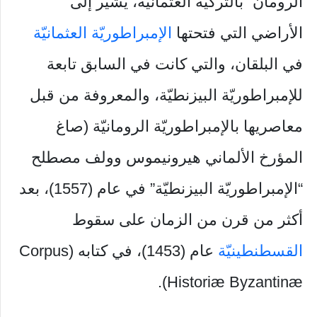
الرومان” بالتركيّة العثمانيّة، يشير إلى
الأراضي التي فتحتها
الإمبراطوريّة العثمانيّة
في البلقان، والتي كانت في السابق تابعة
للإمبراطوريّة البيزنطيّة، والمعروفة من قبل
معاصريها بالإمبراطوريّة الرومانيّة (صاغ
المؤرخ الألماني هيرونيموس وولف مصطلح
“الإمبراطوريّة البيزنطيّة” في عام (1557)، بعد
أكثر من قرن من الزمان على سقوط
القسطنطينيّة
عام (1453)، في كتابه (Corpus
Historiæ Byzantinæ).