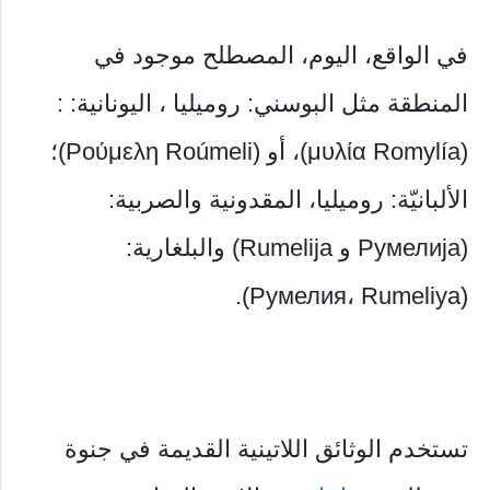
في الواقع، اليوم، المصطلح موجود في
المنطقة مثل البوسني: روميليا ، اليونانية: :
(μυλία Romylía)، أو (Ρούμελη Roúmeli)؛
الألبانيّة: روميليا، المقدونية والصربية:
(Румелија و Rumelija) والبلغارية:
(Румелия، Rumeliya).
تستخدم الوثائق اللاتينية القديمة في جنوة