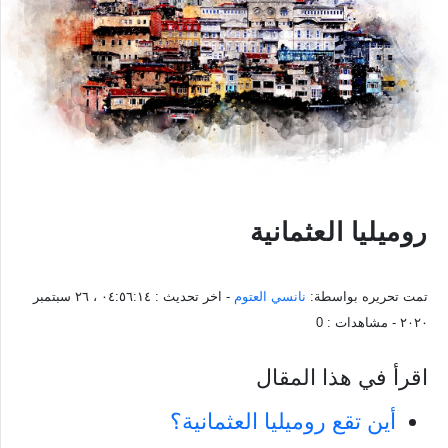
روميليا العثمانية
تمت تحريره بواسطة:
نانسي العتوم
- اخر تحديث :
٠٤:٥٦:١٤ ، ٢٦ سبتمبر
٢٠٢٠
- مشاهدات :
0
اقرأ في هذا المقال
أين تقع روميليا العثمانية؟