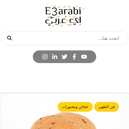
فن الطهي
عجائن ومخبوزات