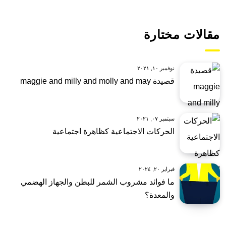
مقالات مختارة
نوفمبر ١٠, ٢٠٢١
قصيدة maggie and milly and molly and may
سبتمبر ٠٧, ٢٠٢١
الحركات الاجتماعية كظاهرة اجتماعية
فبراير ٢٠, ٢٠٢٤
ما فوائد مشروب الشمر للبطن والجهاز الهضمي
والمعدة؟