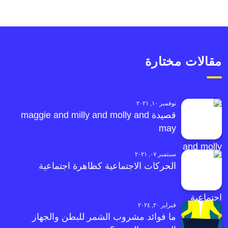
مقالات مختارة
نوفمبر ١٠, ٢٠٢١
قصيدة maggie and milly and molly and
may
سبتمبر ٠٧, ٢٠٢١
الحركات الاجتماعية كظاهرة اجتماعية
فبراير ٢٠, ٢٠٢٤
ما فوائد مشروب الشمر للبطن والجهاز