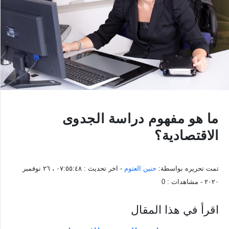
ما هو مفهوم دراسة الجدوى
الاقتصادية؟
تمت تحريره بواسطة:
حنين العتوم
- اخر تحديث :
٠٧:٥٥:٤٨ ، ٢٦ نوفمبر
٢٠٢٠
- مشاهدات :
0
اقرأ في هذا المقال