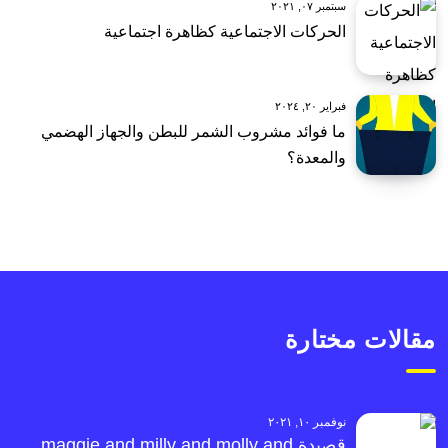
سبتمبر ٠٧, ٢٠٢١
الحركات الاجتماعية كظاهرة اجتماعية
فبراير ٢٠, ٢٠٢٤
ما فوائد مشروب الشمر للبطن والجهاز الهضمي
والمعدة؟
مقالات مختارة
نوفمبر ١٠, ٢٠٢١
قصيدة maggie and milly and molly and