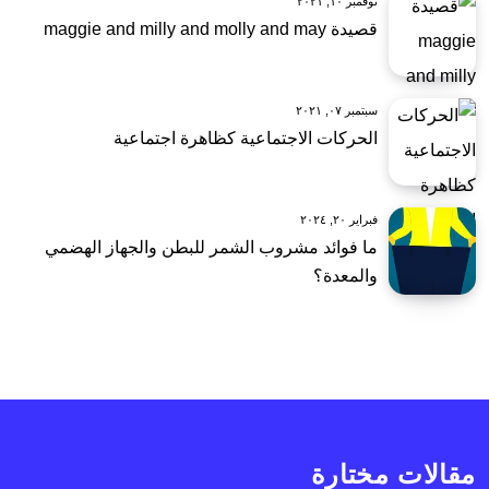
نوفمبر ١٠, ٢٠٢١
قصيدة maggie and milly and molly and may
سبتمبر ٠٧, ٢٠٢١
الحركات الاجتماعية كظاهرة اجتماعية
فبراير ٢٠, ٢٠٢٤
ما فوائد مشروب الشمر للبطن والجهاز الهضمي
والمعدة؟
مقالات مختارة