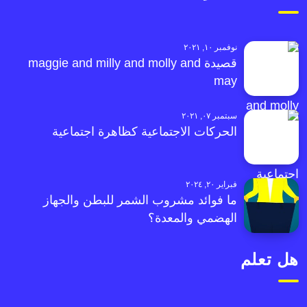
نوفمبر ١٠, ٢٠٢١
قصيدة maggie and milly and molly and
may
سبتمبر ٠٧, ٢٠٢١
الحركات الاجتماعية كظاهرة اجتماعية
فبراير ٢٠, ٢٠٢٤
ما فوائد مشروب الشمر للبطن والجهاز
الهضمي والمعدة؟
هل تعلم