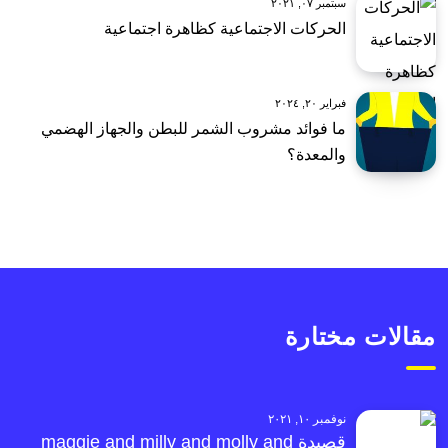
سبتمبر ٠٧, ٢٠٢١
الحركات الاجتماعية كظاهرة اجتماعية
فبراير ٢٠, ٢٠٢٤
ما فوائد مشروب الشمر للبطن والجهاز الهضمي
والمعدة؟
مقالات مختارة
نوفمبر ١٠, ٢٠٢١
قصيدة maggie and milly and molly and