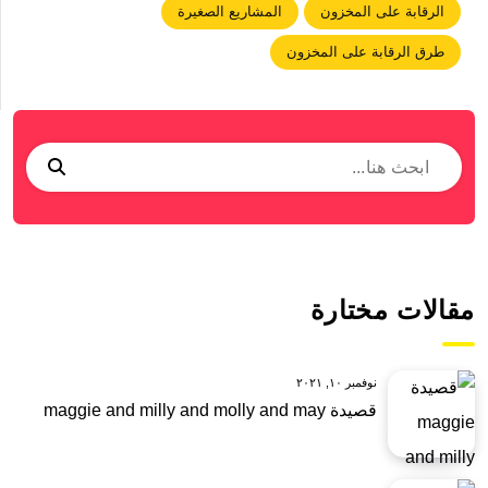
الرقابة على المخزون
المشاريع الصغيرة
طرق الرقابة على المخزون
مقالات مختارة
نوفمبر ١٠, ٢٠٢١
قصيدة maggie and milly and molly and may