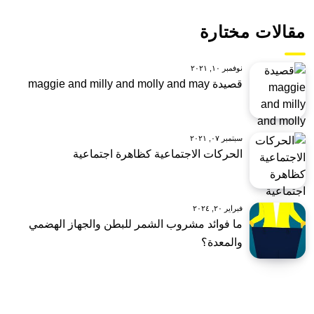
مقالات مختارة
نوفمبر ١٠, ٢٠٢١
قصيدة maggie and milly and molly and may
سبتمبر ٠٧, ٢٠٢١
الحركات الاجتماعية كظاهرة اجتماعية
فبراير ٢٠, ٢٠٢٤
ما فوائد مشروب الشمر للبطن والجهاز الهضمي
والمعدة؟