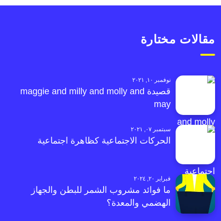
مقالات مختارة
نوفمبر ١٠, ٢٠٢١
قصيدة maggie and milly and molly and
may
سبتمبر ٠٧, ٢٠٢١
الحركات الاجتماعية كظاهرة اجتماعية
فبراير ٢٠, ٢٠٢٤
ما فوائد مشروب الشمر للبطن والجهاز
الهضمي والمعدة؟