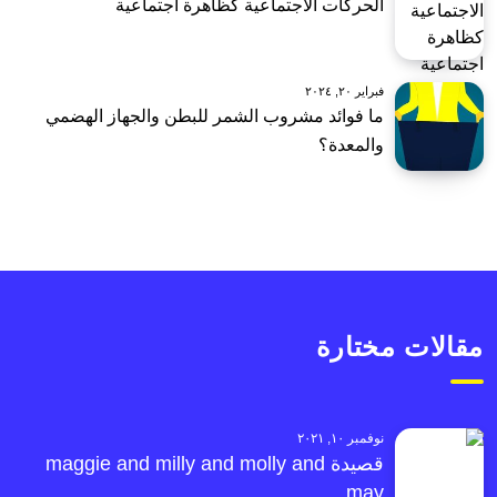
الحركات الاجتماعية كظاهرة اجتماعية
فبراير ٢٠, ٢٠٢٤
ما فوائد مشروب الشمر للبطن والجهاز الهضمي
والمعدة؟
مقالات مختارة
نوفمبر ١٠, ٢٠٢١
قصيدة maggie and milly and molly and
may