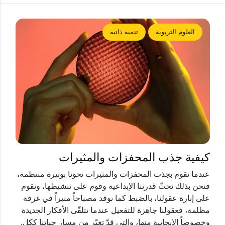
العلوم التربوية
تنمية ذاتية
كيفية جذب المحفزات والمثيرات
عندما نقوم بجذب المحفزات والمثيرات نحونا بوتيرة منتظمة،
فنحن بذلك نحثّ قدرتنا الإبداعية وقوم على تنشيطها، ونقوم
على إنارة عقولنا، بالضبط كما نوقد مصباحاً منيراً في غرفة
مظلمة، فعقولنا جاهزة للتفعيل عندما تتلقّى الأفكار الجديدة
وخصوصاً الإيجابية منها، والتي قدّ تغيّر من مسار حياتنا ككل.