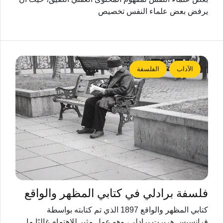
يرفض بعض علماء النفس تخصيص
الآداب
الفلسفة
فلسفة برادلي في كتابي المظهر والواقع
كتابي المظهر والواقع 1897 الذي تم كتابته بواسطة
فرانسيس هربرت برادلي، وهو عمل مثير للاهتمام غالبًا ما