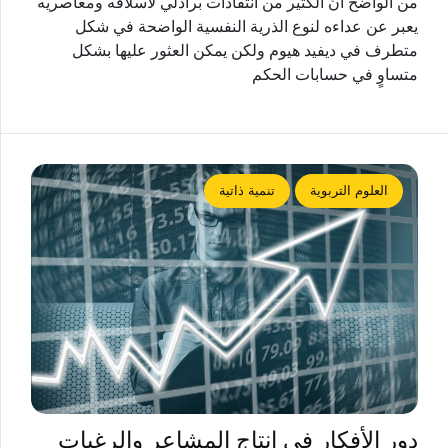
من الواضح أنّ الكثير من انتقادات برادلي لأسلافه ومعاصريه
يعبر عن عداءه لنوع الذرية النفسية الواضحة في شكل
متطرف في ديفيد هيوم ولكن يمكن العثور عليها بشكل
متساوٍ في حسابات الحكم
العلوم التربوية
تنمية ذاتية
دور الأفكار في إنتاج المشاعر والرغبات