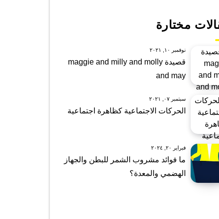
الات مختارة
نوفمبر ١٠, ٢٠٢١
قصيدة maggie and milly and molly
and may
سبتمبر ٠٧, ٢٠٢١
الحركات الاجتماعية كظاهرة اجتماعية
فبراير ٢٠, ٢٠٢٤
ما فوائد مشروب الشمر للبطن والجهاز
الهضمي والمعدة؟