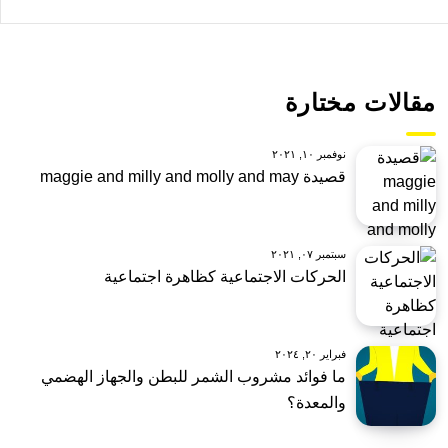
مقالات مختارة
نوفمبر ١٠, ٢٠٢١
قصيدة maggie and milly and molly and may
سبتمبر ٠٧, ٢٠٢١
الحركات الاجتماعية كظاهرة اجتماعية
فبراير ٢٠, ٢٠٢٤
ما فوائد مشروب الشمر للبطن والجهاز الهضمي
والمعدة؟