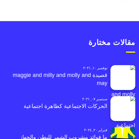
مقالات مختارة
نوفمبر ١٠, ٢٠٢١
قصيدة maggie and milly and molly and
may
سبتمبر ٠٧, ٢٠٢١
الحركات الاجتماعية كظاهرة اجتماعية
فبراير ٢٠, ٢٠٢٤
ما فوائد مشروب الشمر للبطن والجهاز