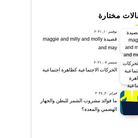
الات مختارة
نوفمبر ١٠, ٢٠٢١
قصيدة maggie and milly and molly
and may
سبتمبر ٠٧, ٢٠٢١
الحركات الاجتماعية كظاهرة اجتماعية
فبراير ٢٠, ٢٠٢٤
ما فوائد مشروب الشمر للبطن والجهاز
الهضمي والمعدة؟