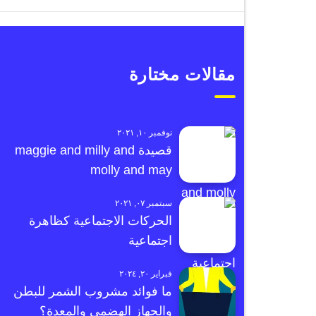
مقالات مختارة
نوفمبر ١٠, ٢٠٢١
قصيدة maggie and milly and
molly and may
سبتمبر ٠٧, ٢٠٢١
الحركات الاجتماعية كظاهرة
اجتماعية
فبراير ٢٠, ٢٠٢٤
ما فوائد مشروب الشمر للبطن
والجهاز الهضمي والمعدة؟