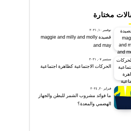
الات مختارة
نوفمبر ١٠, ٢٠٢١
قصيدة maggie and milly and molly
and may
سبتمبر ٠٧, ٢٠٢١
الحركات الاجتماعية كظاهرة اجتماعية
فبراير ٢٠, ٢٠٢٤
ما فوائد مشروب الشمر للبطن والجهاز
الهضمي والمعدة؟