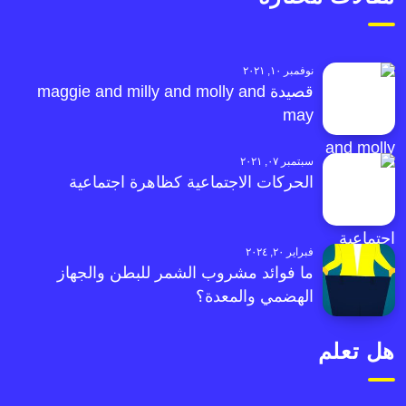
نوفمبر ١٠, ٢٠٢١
قصيدة maggie and milly and molly and
may
سبتمبر ٠٧, ٢٠٢١
الحركات الاجتماعية كظاهرة اجتماعية
فبراير ٢٠, ٢٠٢٤
ما فوائد مشروب الشمر للبطن والجهاز
الهضمي والمعدة؟
هل تعلم