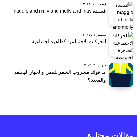
نوفمبر ١٠, ٢٠٢١
قصيدة maggie and milly and molly and may
سبتمبر ٠٧, ٢٠٢١
الحركات الاجتماعية كظاهرة اجتماعية
فبراير ٢٠, ٢٠٢٤
ما فوائد مشروب الشمر للبطن والجهاز الهضمي
والمعدة؟
مقالات مختارة