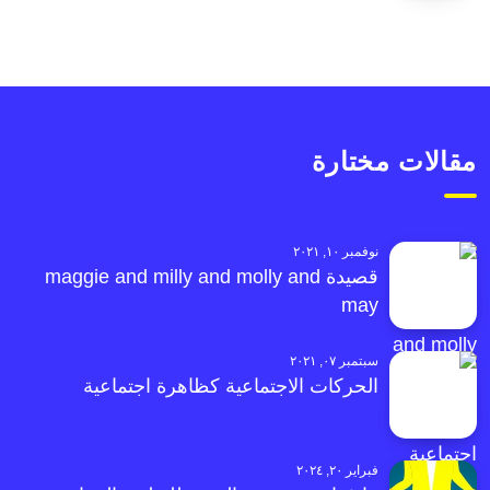
مقالات مختارة
نوفمبر ١٠, ٢٠٢١
قصيدة maggie and milly and molly and
may
سبتمبر ٠٧, ٢٠٢١
الحركات الاجتماعية كظاهرة اجتماعية
فبراير ٢٠, ٢٠٢٤