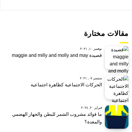
مقالات مختارة
نوفمبر ١٠, ٢٠٢١
قصيدة maggie and milly and molly and may
سبتمبر ٠٧, ٢٠٢١
الحركات الاجتماعية كظاهرة اجتماعية
فبراير ٢٠, ٢٠٢٤
ما فوائد مشروب الشمر للبطن والجهاز الهضمي
والمعدة؟