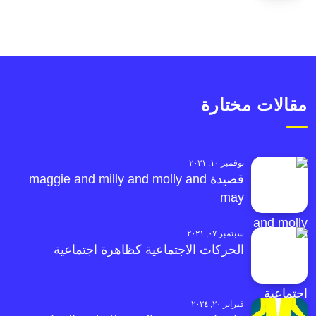
مقالات مختارة
نوفمبر ١٠, ٢٠٢١
قصيدة maggie and milly and molly and
may
سبتمبر ٠٧, ٢٠٢١
الحركات الاجتماعية كظاهرة اجتماعية
فبراير ٢٠, ٢٠٢٤