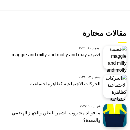
مقالات مختارة
نوفمبر ١٠, ٢٠٢١
قصيدة maggie and milly and molly and may
سبتمبر ٠٧, ٢٠٢١
الحركات الاجتماعية كظاهرة اجتماعية
فبراير ٢٠, ٢٠٢٤
ما فوائد مشروب الشمر للبطن والجهاز الهضمي
والمعدة؟