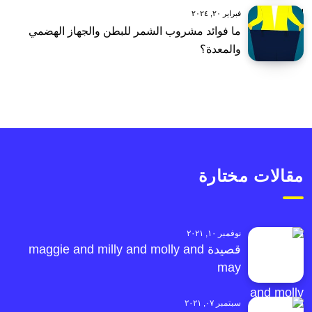
فبراير ٢٠, ٢٠٢٤
ما فوائد مشروب الشمر للبطن والجهاز الهضمي
والمعدة؟
مقالات مختارة
نوفمبر ١٠, ٢٠٢١
قصيدة maggie and milly and molly and
may
سبتمبر ٠٧, ٢٠٢١