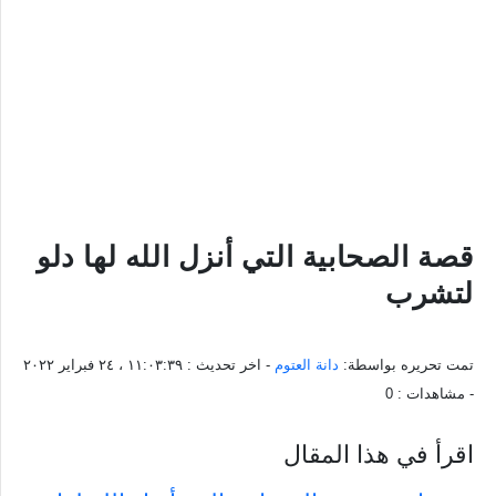
قصة الصحابية التي أنزل الله لها دلو
لتشرب
تمت تحريره بواسطة:
دانة العتوم
- اخر تحديث :
١١:٠٣:٣٩ ، ٢٤ فبراير ٢٠٢٢
- مشاهدات :
0
اقرأ في هذا المقال