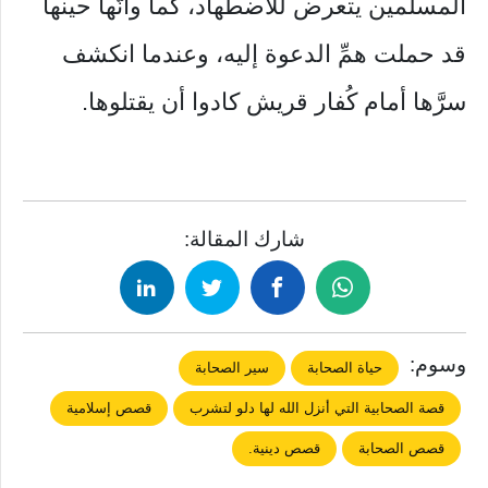
المسلمين يتعرض للاضطهاد، كما وأنَّها حينها
قد حملت همِّ الدعوة إليه، وعندما انكشف
سرَّها أمام كُفار قريش كادوا أن يقتلوها.
شارك المقالة:
وسوم:
حياة الصحابة
سير الصحابة
قصة الصحابية التي أنزل الله لها دلو لتشرب
قصص إسلامية
قصص الصحابة
قصص دينية.