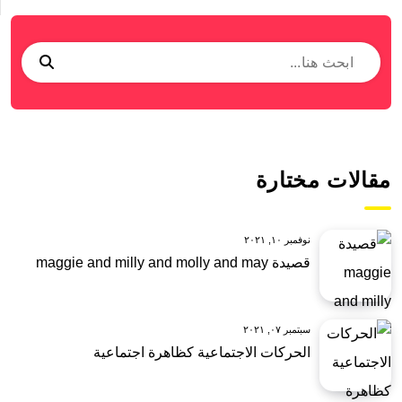
مقالات مختارة
نوفمبر ١٠, ٢٠٢١
قصيدة maggie and milly and molly and may
سبتمبر ٠٧, ٢٠٢١
الحركات الاجتماعية كظاهرة اجتماعية