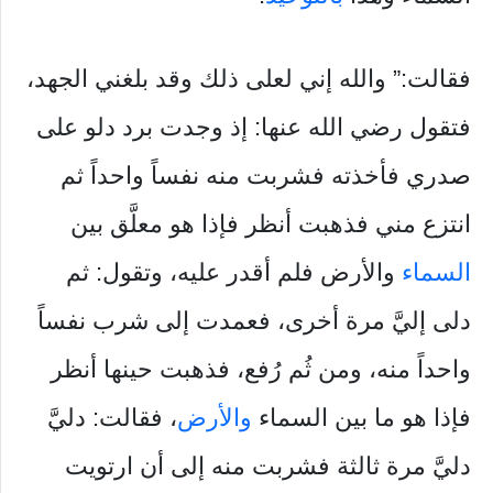
فقالت:” والله إني لعلى ذلك وقد بلغني الجهد،
فتقول رضي الله عنها: إذ وجدت برد دلو على
صدري فأخذته فشربت منه نفساً واحداً ثم
انتزع مني فذهبت أنظر فإذا هو معلَّق بين
السماء
والأرض فلم أقدر عليه، وتقول: ثم
دلى إليَّ مرة أخرى، فعمدت إلى شرب نفساً
واحداً منه، ومن ثُم رُفع، فذهبت حينها أنظر
فإذا هو ما بين السماء
والأرض
، فقالت: دليَّ
دليَّ مرة ثالثة فشربت منه إلى أن ارتويت