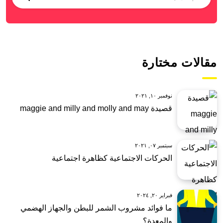
مقالات مختارة
نوفمبر ١٠, ٢٠٢١
قصيدة maggie and milly and molly and may
سبتمبر ٠٧, ٢٠٢١
الحركات الاجتماعية كظاهرة اجتماعية
فبراير ٢٠, ٢٠٢٤
ما فوائد مشروب الشمر للبطن والجهاز الهضمي
والمعدة؟