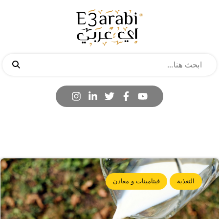
التغذية
فيتامينات و معادن