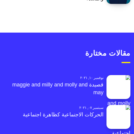
مقالات مختارة
نوفمبر ١٠, ٢٠٢١
قصيدة maggie and milly and molly and
may
سبتمبر ٠٧, ٢٠٢١
الحركات الاجتماعية كظاهرة اجتماعية