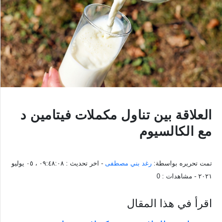
العلاقة بين تناول مكملات فيتامين د
مع الكالسيوم
تمت تحريره بواسطة:
رغد بني مصطفى
- اخر تحديث :
٠٩:٤٨:٠٨ ، ٠٥ يوليو
٢٠٢١
- مشاهدات :
0
اقرأ في هذا المقال