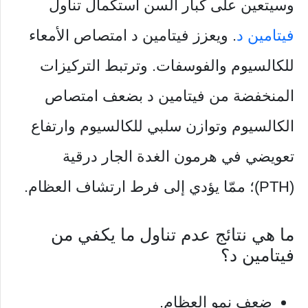
وسيتعين على كبار السن استكمال تناول
فيتامين د
. ويعزز فيتامين د امتصاص الأمعاء
للكالسيوم والفوسفات. وترتبط التركيزات
المنخفضة من فيتامين د بضعف امتصاص
الكالسيوم وتوازن سلبي للكالسيوم وارتفاع
تعويضي في هرمون الغدة الجار درقية
(PTH)؛ ممّا يؤدي إلى فرط ارتشاف العظام.
ما هي نتائج عدم تناول ما يكفي من
فيتامين د؟
ضعف نمو العظام.