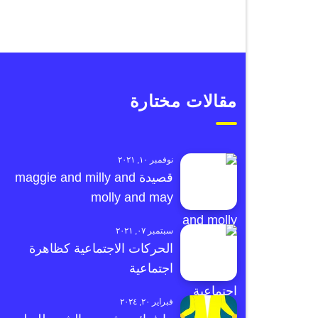
مقالات مختارة
نوفمبر ١٠, ٢٠٢١
قصيدة maggie and milly and
molly and may
سبتمبر ٠٧, ٢٠٢١
الحركات الاجتماعية كظاهرة
اجتماعية
فبراير ٢٠, ٢٠٢٤