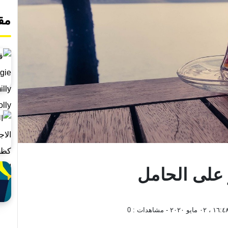
مق
 على الحامل
 ٠٢ مايو ٢٠٢٠
- مشاهدات :
0