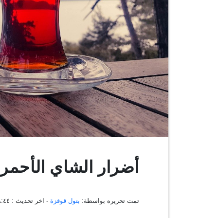
أضرار الشاي الأحمر
تمت تحريره بواسطة:
بتول قوقزة
- اخر تحديث :
١٦:٤٨:٤٤ ،