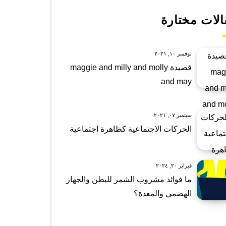
الات مختارة
نوفمبر ١٠, ٢٠٢١
قصيدة maggie and milly and molly
and may
سبتمبر ٠٧, ٢٠٢١
الحركات الاجتماعية كظاهرة اجتماعية
فبراير ٢٠, ٢٠٢٤
ما فوائد مشروب الشمر للبطن والجهاز
الهضمي والمعدة؟