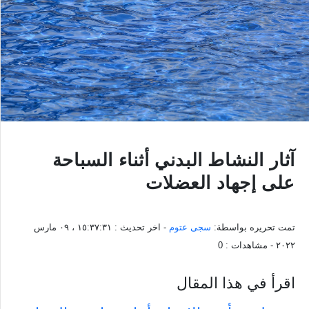
آثار النشاط البدني أثناء السباحة
على إجهاد العضلات
تمت تحريره بواسطة:
سجى عتوم
- اخر تحديث :
١٥:٣٧:٣١ ، ٠٩ مارس
٢٠٢٢
- مشاهدات :
0
اقرأ في هذا المقال