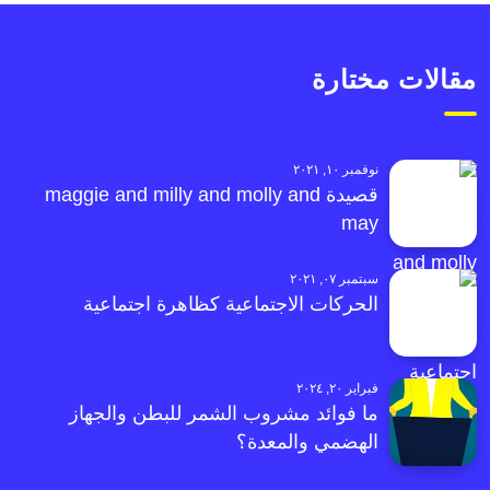
مقالات مختارة
نوفمبر ١٠, ٢٠٢١
قصيدة maggie and milly and molly and
may
سبتمبر ٠٧, ٢٠٢١
الحركات الاجتماعية كظاهرة اجتماعية
فبراير ٢٠, ٢٠٢٤
ما فوائد مشروب الشمر للبطن والجهاز
الهضمي والمعدة؟