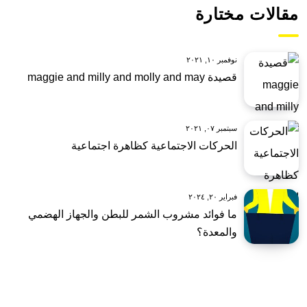
مقالات مختارة
نوفمبر ١٠, ٢٠٢١
قصيدة maggie and milly and molly and may
سبتمبر ٠٧, ٢٠٢١
الحركات الاجتماعية كظاهرة اجتماعية
فبراير ٢٠, ٢٠٢٤
ما فوائد مشروب الشمر للبطن والجهاز الهضمي
والمعدة؟