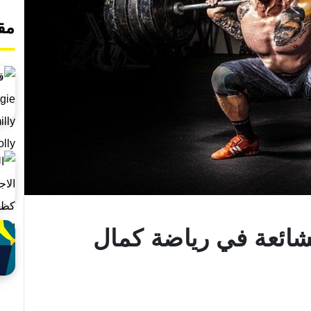
مق
لشائعة في رياضة كمال