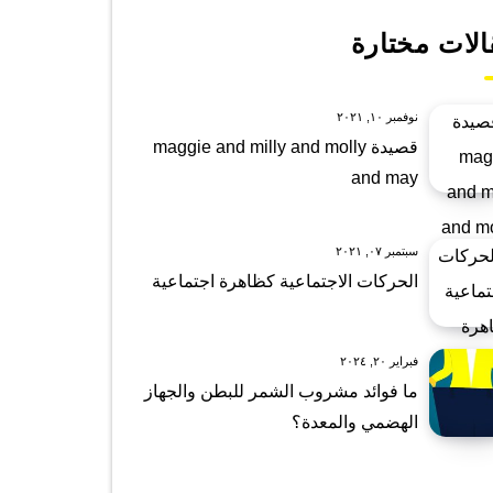
الات مختارة
نوفمبر ١٠, ٢٠٢١
قصيدة maggie and milly and molly
and may
سبتمبر ٠٧, ٢٠٢١
الحركات الاجتماعية كظاهرة اجتماعية
فبراير ٢٠, ٢٠٢٤
ما فوائد مشروب الشمر للبطن والجهاز
الهضمي والمعدة؟