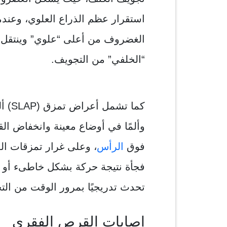
الغضروف من أعلى “علوي” وينتقل من
“الخلفي” من التجويف.
كما ت
وألمًا في أوضاع معينة وانخفاض الق
فوق
الرأس
فجأة نتيجة حركة بشكل خاطىء أو ا
تحدث تدريجيًا بمرور الوقت من التح
إصابات القرص الفقري