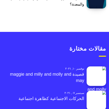
والمعدة؟
مقالات مختارة
نوفمبر ١٠, ٢٠٢١
قصيدة maggie and milly and molly and
may
سبتمبر ٠٧, ٢٠٢١
الحركات الاجتماعية كظاهرة اجتماعية