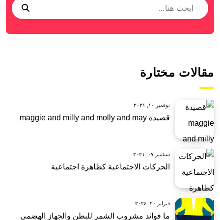
مقالات مختارة
نوفمبر ١٠, ٢٠٢١
قصيدة maggie and milly and molly and may
سبتمبر ٠٧, ٢٠٢١
الحركات الاجتماعية كظاهرة اجتماعية
فبراير ٢٠, ٢٠٢٤
ما فوائد مشروب الشمر للبطن والجهاز الهضمي