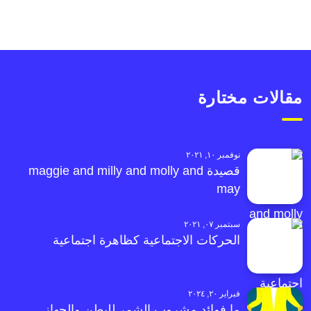
مقالات مختارة
نوفمبر ١٠, ٢٠٢١
قصيدة maggie and milly and molly and
may
سبتمبر ٠٧, ٢٠٢١
الحركات الاجتماعية كظاهرة اجتماعية
فبراير ٢٠, ٢٠٢٤
ما فوائد مشروب الشمر للبطن والجهاز