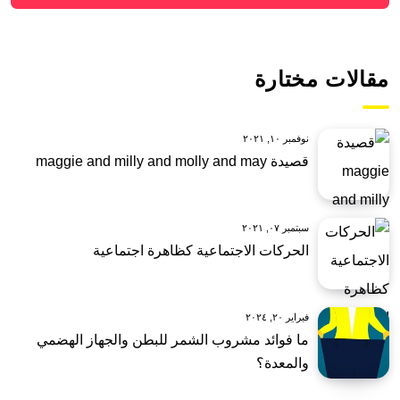
مقالات مختارة
نوفمبر ١٠, ٢٠٢١
قصيدة maggie and milly and molly and may
سبتمبر ٠٧, ٢٠٢١
الحركات الاجتماعية كظاهرة اجتماعية
فبراير ٢٠, ٢٠٢٤
ما فوائد مشروب الشمر للبطن والجهاز الهضمي
والمعدة؟