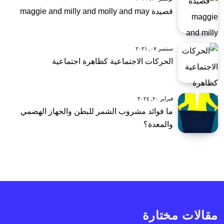
قصيدة maggie and milly and molly and may
سبتمبر ٠٧, ٢٠٢١
الحركات الاجتماعية كظاهرة اجتماعية
فبراير ٢٠, ٢٠٢٤
ما فوائد مشروب الشمر للبطن والجهاز الهضمي
والمعدة؟
مقالات مختارة