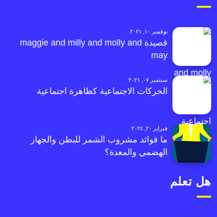
نوفمبر ١٠, ٢٠٢١
قصيدة maggie and milly and molly and
may
سبتمبر ٠٧, ٢٠٢١
الحركات الاجتماعية كظاهرة اجتماعية
فبراير ٢٠, ٢٠٢٤
ما فوائد مشروب الشمر للبطن والجهاز
الهضمي والمعدة؟
هل تعلم