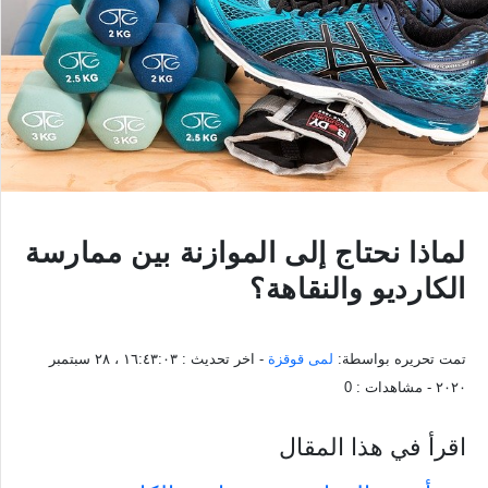
لماذا نحتاج إلى الموازنة بين ممارسة
الكارديو والنقاهة؟
تمت تحريره بواسطة:
لمى قوقزة
- اخر تحديث :
١٦:٤٣:٠٣ ، ٢٨ سبتمبر
٢٠٢٠
- مشاهدات :
0
اقرأ في هذا المقال