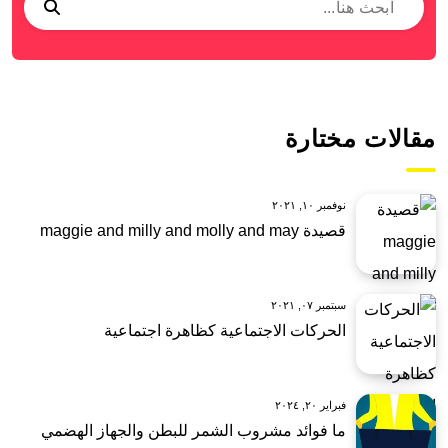
مقالات مختارة
نوفمبر ١٠, ٢٠٢١
قصيدة maggie and milly and molly and may
سبتمبر ٠٧, ٢٠٢١
الحركات الاجتماعية كظاهرة اجتماعية
فبراير ٢٠, ٢٠٢٤
ما فوائد مشروب الشمر للبطن والجهاز الهضمي