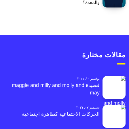
والمعدة؟
مقالات مختارة
نوفمبر ١٠, ٢٠٢١
قصيدة maggie and milly and molly and
may
سبتمبر ٠٧, ٢٠٢١
الحركات الاجتماعية كظاهرة اجتماعية