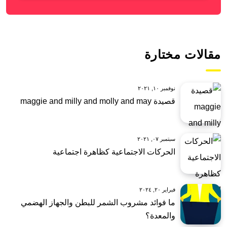
مقالات مختارة
نوفمبر ١٠, ٢٠٢١
قصيدة maggie and milly and molly and may
سبتمبر ٠٧, ٢٠٢١
الحركات الاجتماعية كظاهرة اجتماعية
فبراير ٢٠, ٢٠٢٤
ما فوائد مشروب الشمر للبطن والجهاز الهضمي
والمعدة؟