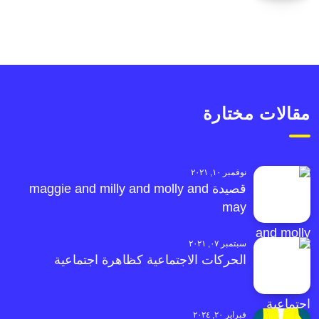
مقالات مختارة
نوفمبر ١٠, ٢٠٢١
قصيدة maggie and milly and molly and
may
سبتمبر ٠٧, ٢٠٢١
الحركات الاجتماعية كظاهرة اجتماعية
فبراير ٢٠, ٢٠٢٤