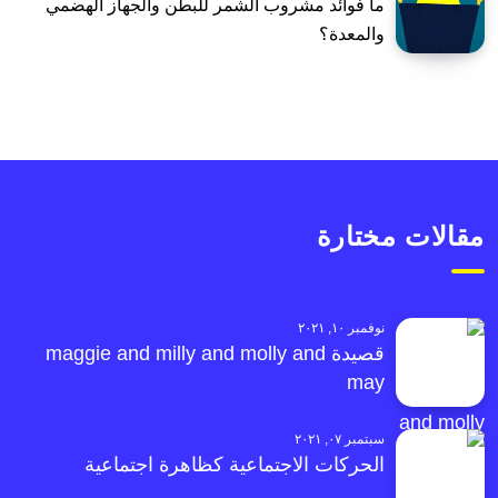
ما فوائد مشروب الشمر للبطن والجهاز الهضمي
والمعدة؟
مقالات مختارة
نوفمبر ١٠, ٢٠٢١
قصيدة maggie and milly and molly and
may
سبتمبر ٠٧, ٢٠٢١
الحركات الاجتماعية كظاهرة اجتماعية