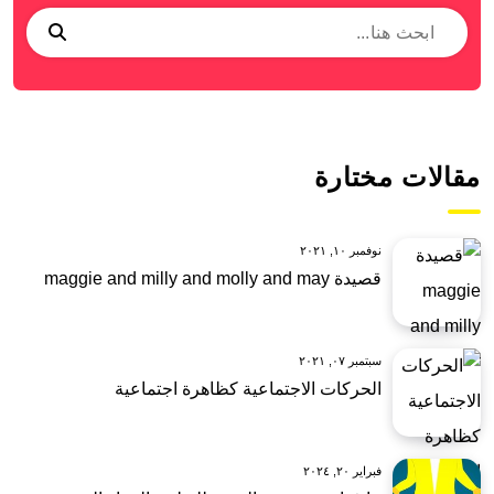
مقالات مختارة
نوفمبر ١٠, ٢٠٢١
قصيدة maggie and milly and molly and may
سبتمبر ٠٧, ٢٠٢١
الحركات الاجتماعية كظاهرة اجتماعية
فبراير ٢٠, ٢٠٢٤