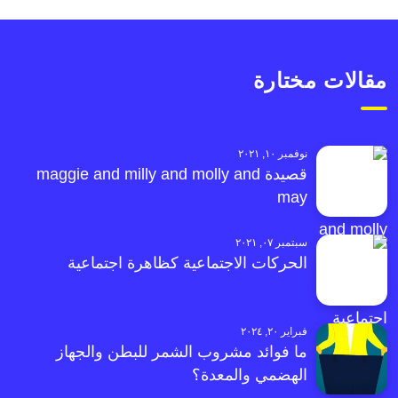
مقالات مختارة
نوفمبر ١٠, ٢٠٢١
قصيدة maggie and milly and molly and
may
سبتمبر ٠٧, ٢٠٢١
الحركات الاجتماعية كظاهرة اجتماعية
فبراير ٢٠, ٢٠٢٤
ما فوائد مشروب الشمر للبطن والجهاز
الهضمي والمعدة؟