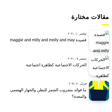
مقالات مختارة
نوفمبر ١٠, ٢٠٢١
قصيدة maggie and milly and molly and may
سبتمبر ٠٧, ٢٠٢١
الحركات الاجتماعية كظاهرة اجتماعية
فبراير ٢٠, ٢٠٢٤
ما فوائد مشروب الشمر للبطن والجهاز الهضمي
والمعدة؟