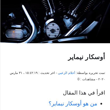
أوسكار نيماير
تمت تحريره بواسطة:
أحلام الزعبي
- اخر تحديث :
١٥:٤٢:١٩ ، ٣١ مارس
٢٠٢٠
- مشاهدات :
0
اقرأ في هذا المقال
من هو أوسكار نيماير؟