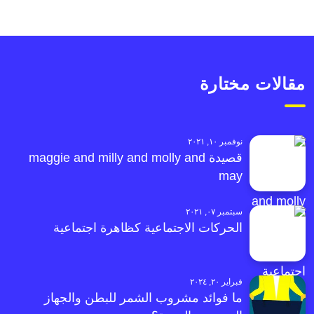
مقالات مختارة
نوفمبر ١٠, ٢٠٢١
قصيدة maggie and milly and molly and
may
سبتمبر ٠٧, ٢٠٢١
الحركات الاجتماعية كظاهرة اجتماعية
فبراير ٢٠, ٢٠٢٤
ما فوائد مشروب الشمر للبطن والجهاز