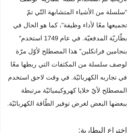
“سلسلة من الأشياء المتشابهة التّي تمّ
تجميعها معًا لأداء وظيفة”، كما هو الحال في
بطّاريّة المدفعيّة. في عام 1749 استخدم”
بنجامين فرانكلين” هذا المصطلح لأوّل مرّة
لوصف سلسلة من المكثفات التي ربطها معًا
في تجاربه الكهربائيّة. في وقت لاحق استخدم
المصطلح لأيّ خلايا كهروكيميائيّة مرتبطة
ببعضها البعض لغرض توفير الطّاقة الكهربائيّة.
اختراع البطارية: