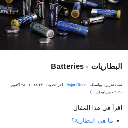
البطاريات - Batteries
تمت تحريره بواسطة:
Hajar Otoom
- اخر تحديث :
١٠:٤٨:٢٧ ، ٢٨ أكتوبر
٢٠٢٠
- مشاهدات :
0
اقرأ في هذا المقال
ما هي البطارية؟