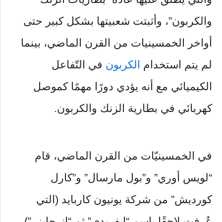
والكربون”، وأثبتت شعبيتها بشكل كبير حتى
أواخر الخمسينيات من القرن الماضي، بينما
لم يتم استخدام
الكربون
في التّفاعل
الكيميائي مع أنه يؤدي دورًا مهمًا كموصل
كهربائي في بطارية الزنك والكربون.
في الخمسينيّات من القرن الماضي، قام
“لويس أوري” و”بول مارسال” و”كارل
كورديش” من شركة يونيون كاربايد (التي
عُرفت لاحقًا باسم “إيفريدي” ثم “إنرجايزر”)