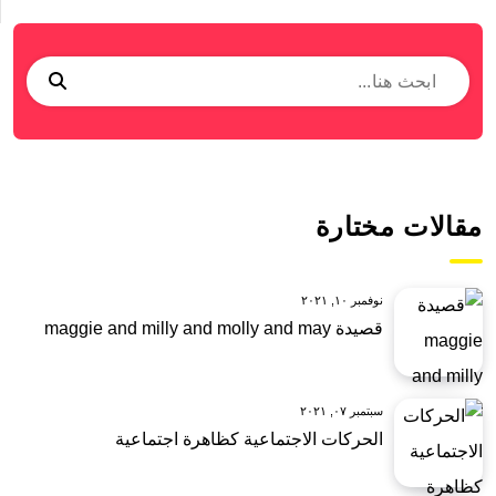
مقالات مختارة
نوفمبر ١٠, ٢٠٢١
قصيدة maggie and milly and molly and may
سبتمبر ٠٧, ٢٠٢١
الحركات الاجتماعية كظاهرة اجتماعية