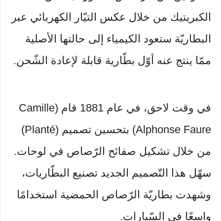
الكبريتيك من خلال عكس التيّار الكهربائي عبر
البطاريّة ستعود الكيمياء إلى حالتها الأصلية
ممّا ينتج عنه أوّل بطّارية قابلة لإعادة الشّحن.
في وقت لاحق، في عام 1881 قام (Camille
Alphonse Faure) بتحسين تصميم (Planté)
من خلال تشكيل صفائح الرّصاص في لوحات.
سهّل هذا التّصميم الجديد تصنيع البطّاريات،
وشهدت بطاريّة الرّصاص الحمضية استخدامًا
واسعًا في السّيارات.