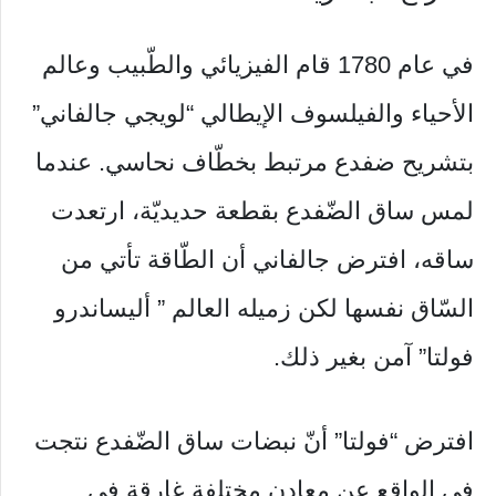
في عام 1780 قام الفيزيائي والطّبيب وعالم
الأحياء والفيلسوف الإيطالي “لويجي جالفاني”
بتشريح ضفدع مرتبط بخطّاف نحاسي. عندما
لمس ساق الضّفدع بقطعة حديديّة، ارتعدت
ساقه، افترض جالفاني أن الطّاقة تأتي من
السّاق نفسها لكن زميله العالم ” أليساندرو
فولتا” آمن بغير ذلك.
افترض “فولتا” أنّ نبضات ساق الضّفدع نتجت
في الواقع عن معادن مختلفة غارقة في