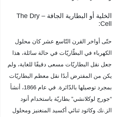
الخلية أو البطارية الجافة – The Dry
Cell:
حتّى أواخر القرن التّاسع عشر كان محلول
الكهرباء في البطّاريّات في حالة سائلة، هذا
جعل نقل البطاريّات مسعى دقيقًا للغاية، ولم
يكن من المفترض أبدًا نقل معظم البطاريّات
بمجرد توصيلها بالدّائرة. في عام 1866، أنشأ
“جورج لوكلانشي” بطاريّة باستخدام أنود
الز.نك وكاثود ثنائي أكسيد المنغنيز ومحلول