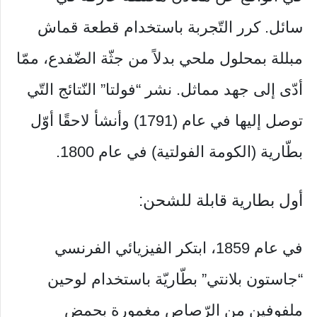
سائل. كرر التّجربة باستخدام قطعة قماش
مبللة بمحلول ملحي بدلاً من جثّة الضّفدع، ممّا
أدّى إلى جهد مماثل. نشر “فولتا” النّتائج التّي
توصل إليها في عام (1791) وأنشأ لاحقًا أوّل
بطّارية (الكومة الفولتية) في عام 1800.
أول بطارية قابلة للشحن:
في عام 1859، ابتكر الفيزيائي الفرنسي
“جاستون بلانتي” بطّاريّة باستخدام لوحين
ملفوفين من الرّصاص مغمورة بحمض