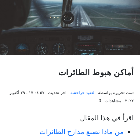
أماكن هبوط الطائرات
تمت تحريره بواسطة:
العنود حراحشه
- اخر تحديث :
١٧:٠٤:٥٧ ، ٢٩ أكتوبر
٢٠٢٢
- مشاهدات :
0
اقرأ في هذا المقال
من ماذا تصنع مدارج الطائرات