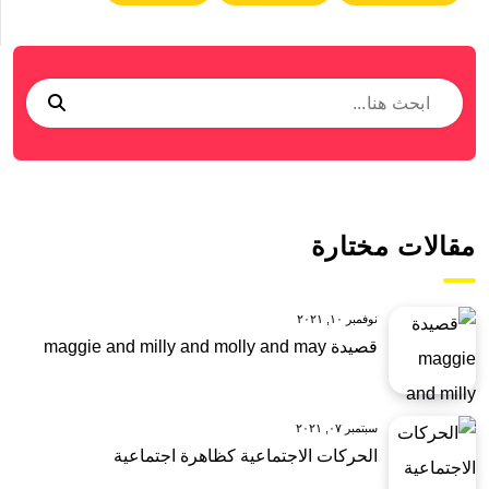
مقالات مختارة
نوفمبر ١٠, ٢٠٢١
قصيدة maggie and milly and molly and may
سبتمبر ٠٧, ٢٠٢١
الحركات الاجتماعية كظاهرة اجتماعية