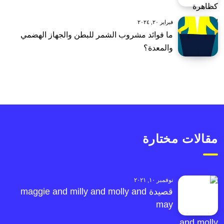
فبراير ٢٠, ٢٠٢٤
ما فوائد مشروب الشمر للبطن والجهاز الهضمي
والمعدة؟
مقالات مختارة
نوفمبر ١٠, ٢٠٢١
قصيدة maggie and milly and molly and
may