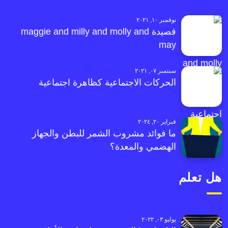
نوفمبر ١٠, ٢٠٢١
قصيدة maggie and milly and molly and
may
سبتمبر ٠٧, ٢٠٢١
الحركات الاجتماعية كظاهرة اجتماعية
فبراير ٢٠, ٢٠٢٤
ما فوائد مشروب الشمر للبطن والجهاز
الهضمي والمعدة؟
هل تعلم
يوليو ٠٣, ٢٠٢٢