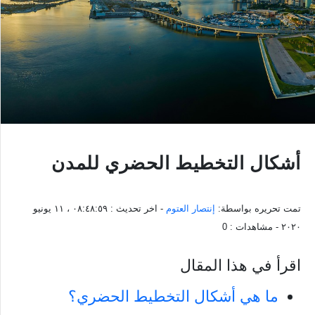
أشكال التخطيط الحضري للمدن
تمت تحريره بواسطة:
إنتصار العتوم
- اخر تحديث :
٠٨:٤٨:٥٩ ، ١١ يونيو
٢٠٢٠
- مشاهدات :
0
اقرأ في هذا المقال
ما هي أشكال التخطيط الحضري؟