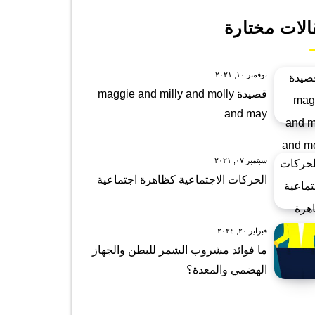
الات مختارة
نوفمبر ١٠, ٢٠٢١
قصيدة maggie and milly and molly
and may
سبتمبر ٠٧, ٢٠٢١
الحركات الاجتماعية كظاهرة اجتماعية
فبراير ٢٠, ٢٠٢٤
ما فوائد مشروب الشمر للبطن والجهاز
الهضمي والمعدة؟