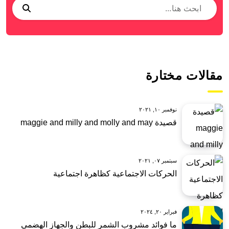
مقالات مختارة
نوفمبر ١٠, ٢٠٢١
قصيدة maggie and milly and molly and may
سبتمبر ٠٧, ٢٠٢١
الحركات الاجتماعية كظاهرة اجتماعية
فبراير ٢٠, ٢٠٢٤
ما فوائد مشروب الشمر للبطن والجهاز الهضمي