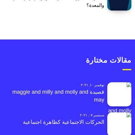
والمعدة؟
مقالات مختارة
نوفمبر ١٠, ٢٠٢١
قصيدة maggie and milly and molly and
may
سبتمبر ٠٧, ٢٠٢١
الحركات الاجتماعية كظاهرة اجتماعية