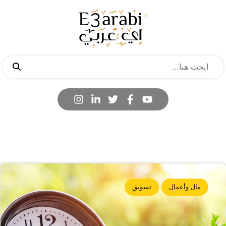
مال وأعمال
تسويق