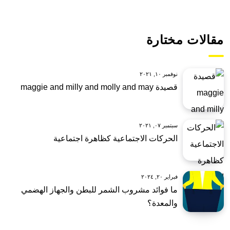
مقالات مختارة
نوفمبر ١٠, ٢٠٢١
قصيدة maggie and milly and molly and may
سبتمبر ٠٧, ٢٠٢١
الحركات الاجتماعية كظاهرة اجتماعية
فبراير ٢٠, ٢٠٢٤
ما فوائد مشروب الشمر للبطن والجهاز الهضمي
والمعدة؟