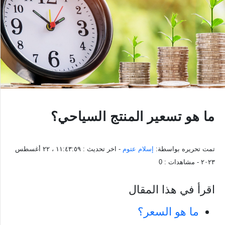
ما هو تسعير المنتج السياحي؟
تمت تحريره بواسطة:
إسلام عتوم
- اخر تحديث :
١١:٤٣:٥٩ ، ٢٢ أغسطس
٢٠٢٣
- مشاهدات :
0
اقرأ في هذا المقال
ما هو السعر؟