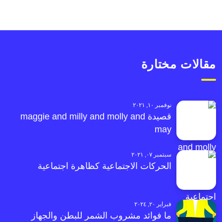
مقالات مختارة
نوفمبر ١٠, ٢٠٢١
قصيدة maggie and milly and molly and
may
سبتمبر ٠٧, ٢٠٢١
الحركات الاجتماعية كظاهرة اجتماعية
فبراير ٢٠, ٢٠٢٤
ما فوائد مشروب الشمر للبطن والجهاز