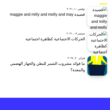
نوفمبر ١٠, ٢٠٢١
قصيدة maggie and milly and molly and may
سبتمبر ٠٧, ٢٠٢١
الحركات الاجتماعية كظاهرة اجتماعية
فبراير ٢٠, ٢٠٢٤
ما فوائد مشروب الشمر للبطن والجهاز الهضمي
والمعدة؟