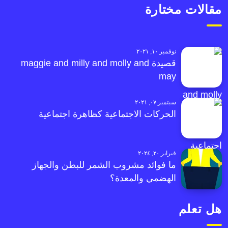
مقالات مختارة
نوفمبر ١٠, ٢٠٢١
قصيدة maggie and milly and molly and
may
سبتمبر ٠٧, ٢٠٢١
الحركات الاجتماعية كظاهرة اجتماعية
فبراير ٢٠, ٢٠٢٤
ما فوائد مشروب الشمر للبطن والجهاز
الهضمي والمعدة؟
هل تعلم