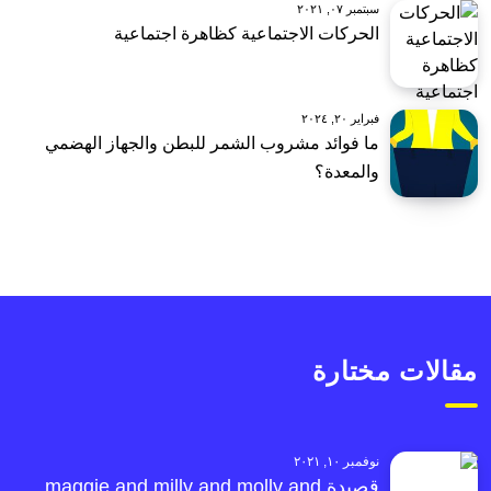
سبتمبر ٠٧, ٢٠٢١
الحركات الاجتماعية كظاهرة اجتماعية
فبراير ٢٠, ٢٠٢٤
ما فوائد مشروب الشمر للبطن والجهاز الهضمي
والمعدة؟
مقالات مختارة
نوفمبر ١٠, ٢٠٢١
قصيدة maggie and milly and molly and