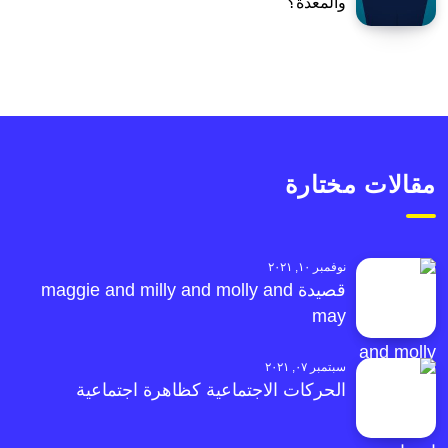
والمعدة؟
مقالات مختارة
نوفمبر ١٠, ٢٠٢١
قصيدة maggie and milly and molly and
may
سبتمبر ٠٧, ٢٠٢١
الحركات الاجتماعية كظاهرة اجتماعية