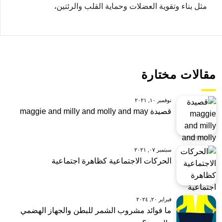
مثل بناء وتقوية العضلات وحماية القلب والرئتين،
مقالات مختارة
نوفمبر ١٠, ٢٠٢١
قصيدة maggie and milly and molly and may
سبتمبر ٠٧, ٢٠٢١
الحركات الاجتماعية كظاهرة اجتماعية
فبراير ٢٠, ٢٠٢٤
ما فوائد مشروب الشمر للبطن والجهاز الهضمي