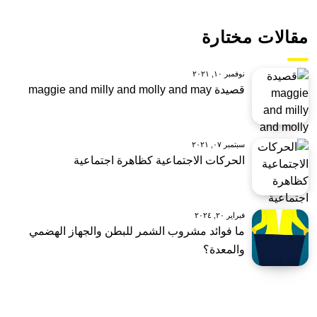
مقالات مختارة
نوفمبر ١٠, ٢٠٢١
قصيدة maggie and milly and molly and may
سبتمبر ٠٧, ٢٠٢١
الحركات الاجتماعية كظاهرة اجتماعية
فبراير ٢٠, ٢٠٢٤
ما فوائد مشروب الشمر للبطن والجهاز الهضمي
والمعدة؟