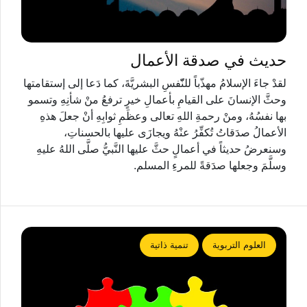
حديث في صدقة الأعمال
لقدْ جاءَ الإسلامُ مهذّباً للنّّفسِ البشريَّةَ، كما دَعا إلى إستقامتها
وحثَّ الإنسانَ على القيامِ بأعمالِ خيرٍ ترفعُ منْ شأنِهِ وتسمو
بها نفسُهُ، ومنْ رحمةِ اللهِ تعالى وعظَمِ ثوابِهِ أنْ جعلَ هذهِ
الأعمالُ صدَقاتُ تُكفِّرُ عنْهُ ويجازَى عليها بالحسناتِ،
وسنعرضُ حديثاً في أعمالٍ حثَّ عليها النَّبيُّ صلَّى اللهُ عليهِ
وسلَّمَ وجعلها صدَقةً للمرءِ المسلم.
العلوم التربوية
تنمية ذاتية