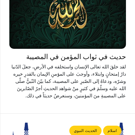
حديث في ثواب المؤمن في المصيبة
لقد خلقَ الله تعالى الإنسان واستخلفه في الأرضِ، جعلَ الدّنيا
دارُ إمتحانٍ وابتلاء، وأوجبَ على المؤمنِ الإيمان بالقدرِ خيره
وشرّه، ودعاهُ إلى الصّبرِ على المصيبة، كما بيّنَ النّبيُّ صلّى
الله عليه وسلّمَ في كثيرٍ منْ شواهد الحديثِ أجرُ الصّابرينَ
على المصيبةِ منَ المؤمنينَ، وسنعرضُ حديثاً في ذلك.
اسلام
الحديث النبوي