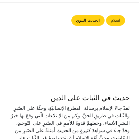
اسلام
الحديث النبوي
حديث في الثبات على الدين
لقدْ جاءَ الإسلام برسالة الفطرةِ الإنسانيّةِ، وحثّهُ على الصّبرِ
والثّباتِ في طريقِ الحقِّ، وكم منَ الإبتلاءاتِ الّتي وقعَ بها خيرُ
البشرِ الأنبياء، وجعلهمْ قدوةٌ للأممِ في الصّبرِ على التّوحيدِ،
وقدْ جاءَ في شواهدَ كثيرةٍ منَ الحديثِ أمثلةً على الصّبرِ منَ
السّابقينَ، وحثِّ أمّةِ الإسلامِ أنْ يقتدوا بهمْ في الثّباتِ على