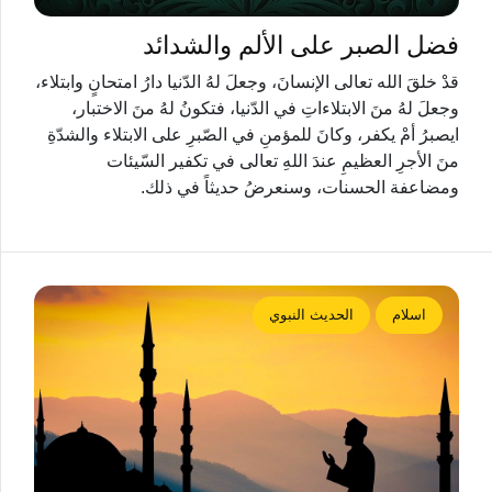
فضل الصبر على الألم والشدائد
قدْ خلقَ الله تعالى الإنسانَ، وجعلَ لهُ الدّنيا دارُ امتحانٍ وابتلاء،
وجعلَ لهُ منَ الابتلاءاتِ في الدّنيا، فتكونُ لهُ منَ الاختبار،
ايصبرُ أمْ يكفر، وكانَ للمؤمنِ في الصّبرِ على الابتلاء والشدّةِ
منَ الأجرِ العظيمِ عندَ اللهِ تعالى في تكفير السّيئات
ومضاعفة الحسنات، وسنعرضُ حديثاً في ذلك.
اسلام
الحديث النبوي