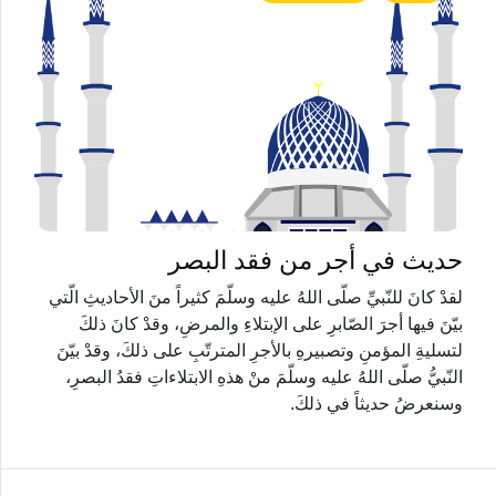
حديث في أجر من فقد البصر
لقدْ كانَ للنّبيِّ صلّى اللهُ عليه وسلّمَ كثيراً منَ الأحاديثِ الّتي
بيّنَ فيها أجرَ الصّابرِ على الإبتلاءِ والمرضِ، وقدْ كانَ ذلكَ
لتسليةِ المؤمنِ وتصبيرهِ بالأجرِ المترتّبِ على ذلكَ، وقدْ بيّنَ
النّبيُّ صلّى اللهُ عليه وسلّمَ منْ هذهِ الابتلاءاتِ فقدُ البصرِ،
وسنعرضُ حديثاً في ذلكَ.