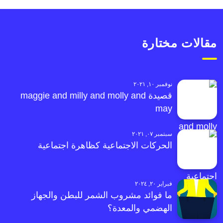
مقالات مختارة
نوفمبر ١٠, ٢٠٢١
قصيدة maggie and milly and molly and
may
سبتمبر ٠٧, ٢٠٢١
الحركات الاجتماعية كظاهرة اجتماعية
فبراير ٢٠, ٢٠٢٤
ما فوائد مشروب الشمر للبطن والجهاز
الهضمي والمعدة؟